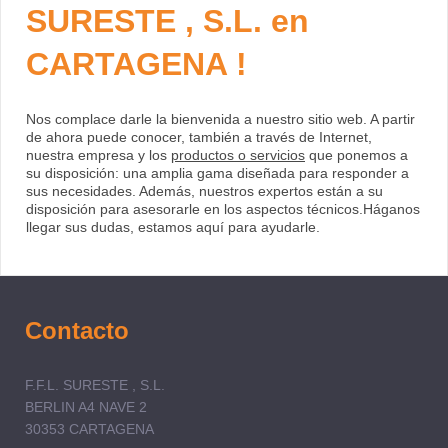
SURESTE , S.L. en
CARTAGENA !
Nos complace darle la bienvenida a nuestro sitio web. A partir
de ahora puede conocer, también a través de Internet,
nuestra empresa y los
productos o servicios
que ponemos a
su disposición: una amplia gama diseñada para responder a
sus necesidades. Además, nuestros expertos están a su
disposición para asesorarle en los aspectos técnicos.Háganos
llegar sus dudas, estamos aquí para ayudarle.
Contacto
F.F.L. SURESTE , S.L.
BERLIN A4 NAVE 2
30353 CARTAGENA